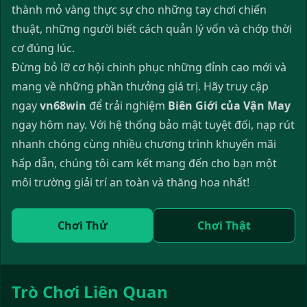
thành mỏ vàng thực sự cho những tay chơi chiến
thuật, những người biết cách quản lý vốn và chớp thời
cơ đúng lúc.
Đừng bỏ lỡ cơ hội chinh phục những đỉnh cao mới và
mang về những phần thưởng giá trị. Hãy truy cập
ngay
vn68win
để trải nghiệm
Biên Giới của Vận May
ngay hôm nay. Với hệ thống bảo mật tuyệt đối, nạp rút
nhanh chóng cùng nhiều chương trình khuyến mãi
hấp dẫn, chúng tôi cam kết mang đến cho bạn một
môi trường giải trí an toàn và thăng hoa nhất!
Chơi Thử
Chơi Thật
Trò Chơi Liên Quan