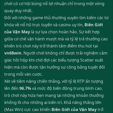
chơi có cơ hội bùng nổ lợi nhuận chỉ trong một vòng
quay duy nhất.
Đối với những game thủ thường xuyên tìm kiếm các từ
khóa về nổ hũ trực tuyến và casino uy tín,
Biên Giới
của Vận May
là sự lựa chọn hoàn hảo. Sự kết hợp
giữa cơ chế vận hành mượt mà và tỷ lệ trả thưởng cao
khiến trò chơi này trở thành tâm điểm thu hút tại
vn68win
. Người chơi không chỉ được trải nghiệm cảm
giác hồi hộp khi chờ đợi các biểu tượng Scatter xuất
hiện mà còn được tận hưởng sự công bằng tuyệt đối
trong mỗi ván cược.
Xét về tiềm năng chiến thắng, với tỷ lệ RTP ấn tượng
lên đến
96.7%
và mức độ biến động trung bình cao,
trò chơi này hứa hẹn mang lại những khoản thưởng
khổng lồ cho những ai kiên trì. Khả năng thắng lớn
(Max Win) cực cao khiến
Biên Giới của Vận May
trở