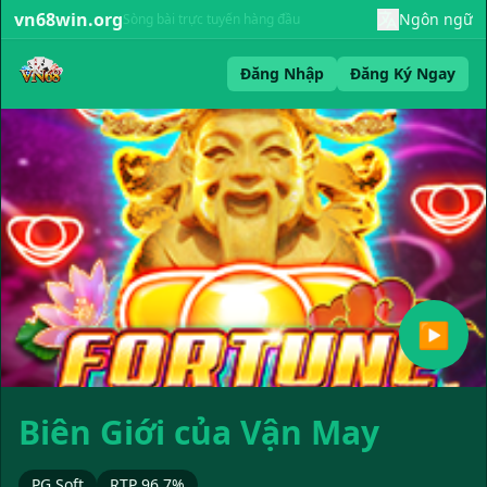
vn68win.org
Ngôn ngữ
Sòng bài trực tuyến hàng đầu
Đăng Nhập
Đăng Ký Ngay
▶
Biên Giới của Vận May
PG Soft
RTP 96.7%