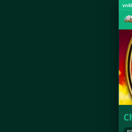
vn6
C
PG