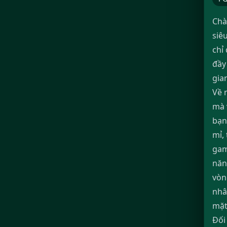
Chà
siê
chỉ
đầy
gia
Về 
mà 
bạn
mỉ,
gam
năn
vòn
nhâ
mặt
Đối