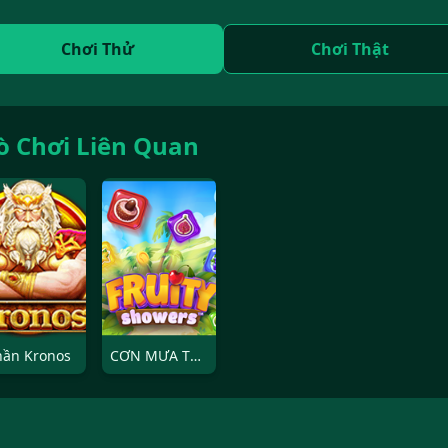
Chơi Thử
Chơi Thật
ò Chơi Liên Quan
hần Kronos
CƠN MƯA TRÁI CÂY