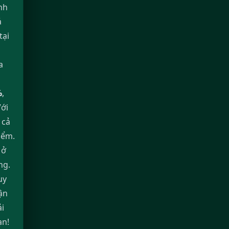
nh
ả
tại
a
%
,
Với
 cả
iểm.
 ở
ng.
uy
tận
i
ạn!