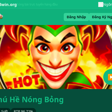
8win.org
Ngôn
Sòng bài trực tuyến hàng đầu
Đăng Nhập
Đăng Ký N
hú Hề Nóng Bỏng
 Soft
RTP 96.72%