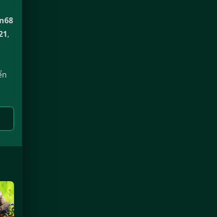
in68
21
,
g
ển