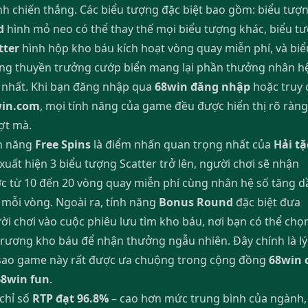
nh chiến thắng. Các biểu tượng đặc biệt bao gồm: biểu tượ
d
hình mỏ neo có thể thay thế mọi biểu tượng khác, biểu t
tter
hình hộp kho báu kích hoạt vòng quay miễn phí, và biể
ng thuyền trưởng cướp biển mang lại phần thưởng nhân h
 nhất. Khi bạn đăng nhập qua
68win đăng nhập
hoặc truy 
in.com
, mọi tính năng của game đều được hiển thị rõ ràng
t mà.
h năng
Free Spins
là điểm nhấn quan trọng nhất của
Hải tặ
 xuất hiện 3 biểu tượng Scatter trở lên, người chơi sẽ nhận
c từ 10 đến 20 vòng quay miễn phí cùng nhân hệ số tăng d
 mỗi vòng. Ngoài ra, tính năng
Bonus Round
đặc biệt đưa
ời chơi vào cuộc phiêu lưu tìm kho báu, nơi bạn có thể chọ
 rương kho báu để nhận thưởng ngẫu nhiên. Đây chính là lý
 sao game này rất được ưa chuộng trong cộng đồng
68win 
68win fun
.
 chỉ số
RTP đạt 96.8%
– cao hơn mức trung bình của ngành