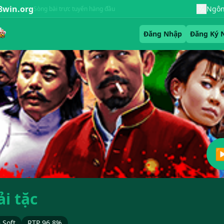
8win.org
Ngôn
Sòng bài trực tuyến hàng đầu
Đăng Nhập
Đăng Ký 
ải tặc
 Soft
RTP 96.8%