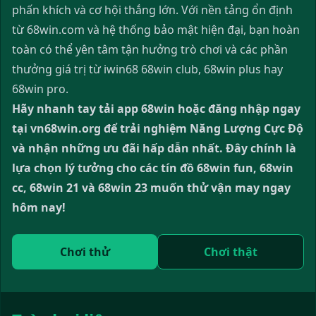
phấn khích và cơ hội thắng lớn. Với nền tảng ổn định
từ 68win.com và hệ thống bảo mật hiện đại, bạn hoàn
toàn có thể yên tâm tận hưởng trò chơi và các phần
thưởng giá trị từ iwin68 68win club, 68win plus hay
68win pro.
Hãy nhanh tay tải app 68win hoặc đăng nhập ngay
tại vn68win.org để trải nghiệm Năng Lượng Cực Độ
và nhận những ưu đãi hấp dẫn nhất. Đây chính là
lựa chọn lý tưởng cho các tín đồ 68win fun, 68win
cc, 68win 21 và 68win 23 muốn thử vận may ngay
hôm nay!
Chơi thử
Chơi thật