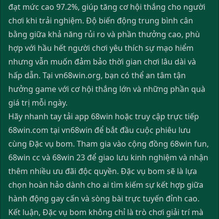
đạt mức cao 97.2%, giúp tăng cơ hội thắng cho người
chơi khi trải nghiệm. Độ biến động trung bình cân
bằng giữa khả năng rủi ro và phần thưởng cao, phù
hợp với hầu hết người chơi yêu thích sự mạo hiểm
nhưng vẫn muốn đảm bảo thời gian chơi lâu dài và
hấp dẫn. Tại vn68win.org, bạn có thể an tâm tận
hưởng game với cơ hội thắng lớn và những phần quà
giá trị mỗi ngày.
Hãy nhanh tay tải app 68win hoặc truy cập trực tiếp
68win.com tại vn68win để bắt đầu cuộc phiêu lưu
cùng Đặc vụ bom. Tham gia vào cộng đồng 68win fun,
68win cc và 68win 23 để giao lưu kinh nghiệm và nhận
thêm nhiều ưu đãi độc quyền. Đặc vụ bom sẽ là lựa
chọn hoàn hảo dành cho ai tìm kiếm sự kết hợp giữa
hành động gay cấn và sòng bài trực tuyến đỉnh cao.
Kết luận, Đặc vụ bom không chỉ là trò chơi giải trí mà