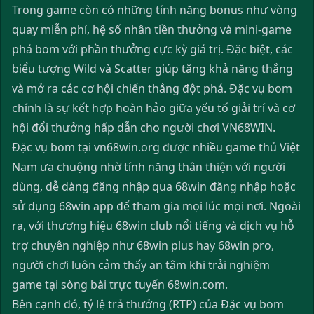
Trong game còn có những tính năng bonus như vòng
quay miễn phí, hệ số nhân tiền thưởng và mini-game
phá bom với phần thưởng cực kỳ giá trị. Đặc biệt, các
biểu tượng Wild và Scatter giúp tăng khả năng thắng
và mở ra các cơ hội chiến thắng đột phá. Đặc vụ bom
chính là sự kết hợp hoàn hảo giữa yếu tố giải trí và cơ
hội đổi thưởng hấp dẫn cho người chơi VN68WIN.
Đặc vụ bom tại vn68win.org được nhiều game thủ Việt
Nam ưa chuộng nhờ tính năng thân thiện với người
dùng, dễ dàng đăng nhập qua 68win đăng nhập hoặc
sử dụng 68win app để tham gia mọi lúc mọi nơi. Ngoài
ra, với thương hiệu 68win club nổi tiếng và dịch vụ hỗ
trợ chuyên nghiệp như 68win plus hay 68win pro,
người chơi luôn cảm thấy an tâm khi trải nghiệm
game tại sòng bài trực tuyến 68win.com.
Bên cạnh đó, tỷ lệ trả thưởng (RTP) của Đặc vụ bom