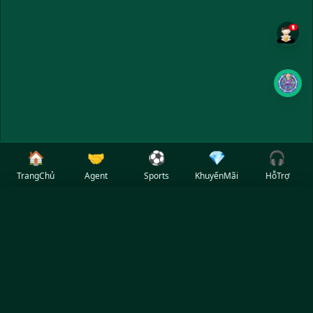
🏠
🤝
⚽
💎
🎧
TrangChủ
Agent
Sports
KhuyếnMãi
HỗTrợ
✕
Select Language
🇻🇳
✓
Vietnamese
Đặc vụ bom - Trải nghiệm game
⚙️