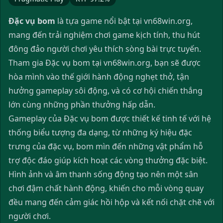
Đặc vụ bom
là tựa game nổi bật tại vn68win.org,
mang đến trải nghiệm chơi game kịch tính, thu hút
đông đảo người chơi yêu thích sòng bài trực tuyến.
Tham gia Đặc vụ bom tại vn68win.org, bạn sẽ được
hòa mình vào thế giới hành động nghẹt thở, tận
hưởng gameplay sôi động, và có cơ hội chiến thắng
lớn cùng những phần thưởng hấp dẫn.
Gameplay của Đặc vụ bom được thiết kế tinh tế với hệ
thống biểu tượng đa dạng, từ những ký hiệu đặc
trưng của đặc vụ, bom mìn đến những vật phẩm hỗ
trợ độc đáo giúp kích hoạt các vòng thưởng đặc biệt.
Hình ảnh và âm thanh sống động tạo nên một sân
chơi đậm chất hành động, khiến cho mỗi vòng quay
đều mang đến cảm giác hồi hộp và kết nối chặt chẽ với
người chơi.