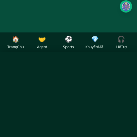
🏠
🤝
⚽
💎
🎧
TrangChủ
Agent
Sports
KhuyếnMãi
HỗTrợ
✕
Select Language
🇻🇳
✓
Vietnamese
Jack Và Cây Đậu Thần - Trò Chơi
⚙️
Hấp Dẫn tại vn68win.org
RTP
Volatility
Cao ⚡⚡⚡⚡🌑