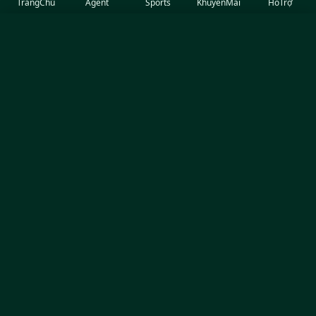
TrangChủ
Agent
Sports
KhuyếnMãi
HỗTrợ
✕
Select Language
🇻🇳
✓
Vietnamese
Đánh vào lỗ một cú - Trải nghiệm
⚙️
đỉnh cao tại vn68win.org
RTP
Volatility
Cao ⚡⚡⚡⚡🌑
96.5%
Max Win
Paylines
25
x7500
Reels
Min Bet
5x3
10,000 VND