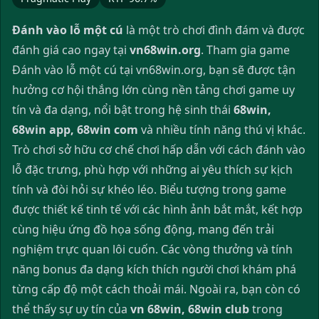
Đánh vào lỗ một cú
là một trò chơi đình đám và được
đánh giá cao ngay tại
vn68win.org
. Tham gia game
Đánh vào lỗ một cú tại vn68win.org, bạn sẽ được tận
hưởng cơ hội thắng lớn cùng nền tảng chơi game uy
tín và đa dạng, nổi bật trong hệ sinh thái
68win,
68win app, 68win com
và nhiều tính năng thú vị khác.
Trò chơi sở hữu cơ chế chơi hấp dẫn với cách đánh vào
lỗ đặc trưng, phù hợp với những ai yêu thích sự kịch
tính và đòi hỏi sự khéo léo. Biểu tượng trong game
được thiết kế tinh tế với các hình ảnh bắt mắt, kết hợp
cùng hiệu ứng đồ họa sống động, mang đến trải
nghiệm trực quan lôi cuốn. Các vòng thưởng và tính
năng bonus đa dạng kích thích người chơi khám phá
từng cấp độ một cách thoải mái. Ngoài ra, bạn còn có
thể thấy sự uy tín của
vn 68win, 68win club
trong