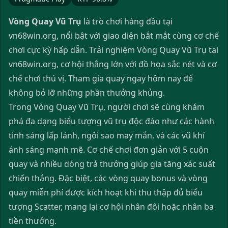
Vòng Quay Vũ Trụ
là trò chơi hàng đầu tại
vn68win.org, nổi bật với giao diện bắt mắt cùng cơ chế
chơi cực kỳ hấp dẫn. Trải nghiệm Vòng Quay Vũ Trụ tại
vn68win.org, cơ hội thắng lớn với đồ họa sắc nét và cơ
chế chơi thú vị. Tham gia quay ngay hôm nay để
không bỏ lỡ những phần thưởng khủng.
Trong Vòng Quay Vũ Trụ, người chơi sẽ cùng khám
phá đa dạng biểu tượng vũ trụ độc đáo như các hành
tinh sáng lấp lánh, ngôi sao may mắn, và các vũ khí
ánh sáng mạnh mẽ. Cơ chế chơi đơn giản với 5 cuộn
quay và nhiều dòng trả thưởng giúp gia tăng xác suất
chiến thắng. Đặc biệt, các vòng quay bonus và vòng
quay miễn phí được kích hoạt khi thu thập đủ biểu
tượng Scatter, mang lại cơ hội nhân đôi hoặc nhân ba
tiền thưởng.