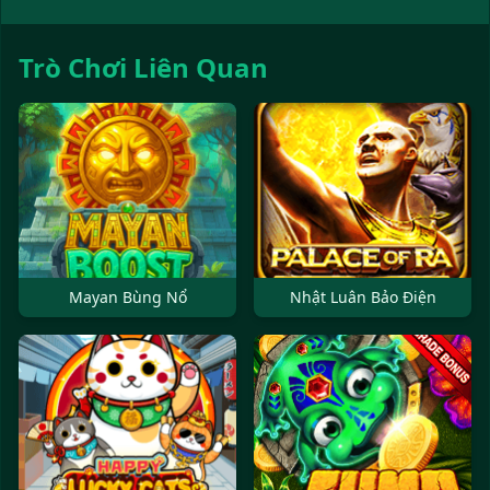
Trò Chơi Liên Quan
Mayan Bùng Nổ
Nhật Luân Bảo Điện