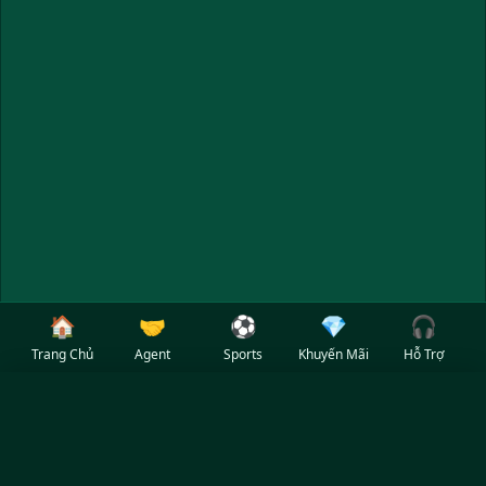
🏠
🤝
⚽
💎
🎧
Trang Chủ
Agent
Sports
Khuyến Mãi
Hỗ Trợ
✕
Select Language
🇻🇳
✓
Vietnamese