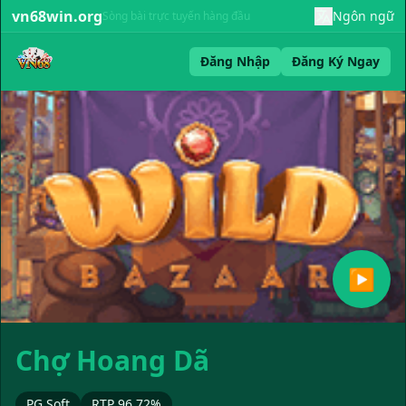
vn68win.org
Ngôn ngữ
Sòng bài trực tuyến hàng đầu
Đăng Nhập
Đăng Ký Ngay
▶
Chợ Hoang Dã
PG Soft
RTP 96.72%