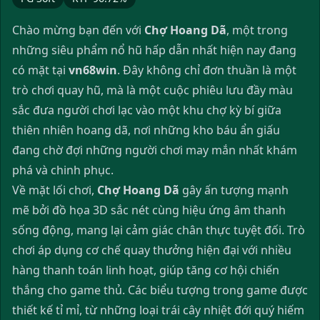
Chào mừng bạn đến với
Chợ Hoang Dã
, một trong
những siêu phẩm nổ hũ hấp dẫn nhất hiện nay đang
có mặt tại
vn68win
. Đây không chỉ đơn thuần là một
trò chơi quay hũ, mà là một cuộc phiêu lưu đầy màu
sắc đưa người chơi lạc vào một khu chợ kỳ bí giữa
thiên nhiên hoang dã, nơi những kho báu ẩn giấu
đang chờ đợi những người chơi may mắn nhất khám
phá và chinh phục.
Về mặt lối chơi,
Chợ Hoang Dã
gây ấn tượng mạnh
mẽ bởi đồ họa 3D sắc nét cùng hiệu ứng âm thanh
sống động, mang lại cảm giác chân thực tuyệt đối. Trò
chơi áp dụng cơ chế quay thưởng hiện đại với nhiều
hàng thanh toán linh hoạt, giúp tăng cơ hội chiến
thắng cho game thủ. Các biểu tượng trong game được
thiết kế tỉ mỉ, từ những loại trái cây nhiệt đới quý hiếm