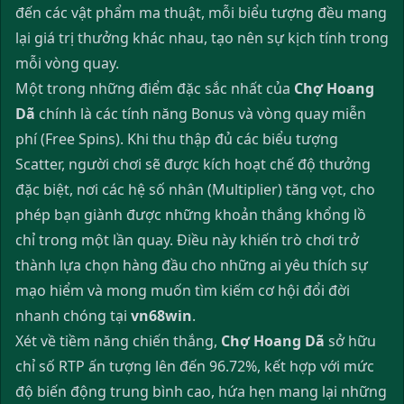
đến các vật phẩm ma thuật, mỗi biểu tượng đều mang
lại giá trị thưởng khác nhau, tạo nên sự kịch tính trong
mỗi vòng quay.
Một trong những điểm đặc sắc nhất của
Chợ Hoang
Dã
chính là các tính năng Bonus và vòng quay miễn
phí (Free Spins). Khi thu thập đủ các biểu tượng
Scatter, người chơi sẽ được kích hoạt chế độ thưởng
đặc biệt, nơi các hệ số nhân (Multiplier) tăng vọt, cho
phép bạn giành được những khoản thắng khổng lồ
chỉ trong một lần quay. Điều này khiến trò chơi trở
thành lựa chọn hàng đầu cho những ai yêu thích sự
mạo hiểm và mong muốn tìm kiếm cơ hội đổi đời
nhanh chóng tại
vn68win
.
Xét về tiềm năng chiến thắng,
Chợ Hoang Dã
sở hữu
chỉ số RTP ấn tượng lên đến 96.72%, kết hợp với mức
độ biến động trung bình cao, hứa hẹn mang lại những