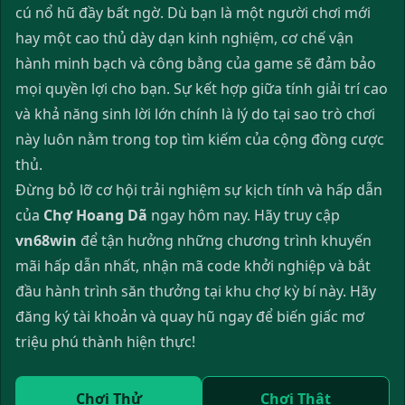
cú nổ hũ đầy bất ngờ. Dù bạn là một người chơi mới
hay một cao thủ dày dạn kinh nghiệm, cơ chế vận
hành minh bạch và công bằng của game sẽ đảm bảo
mọi quyền lợi cho bạn. Sự kết hợp giữa tính giải trí cao
và khả năng sinh lời lớn chính là lý do tại sao trò chơi
này luôn nằm trong top tìm kiếm của cộng đồng cược
thủ.
Đừng bỏ lỡ cơ hội trải nghiệm sự kịch tính và hấp dẫn
của
Chợ Hoang Dã
ngay hôm nay. Hãy truy cập
vn68win
để tận hưởng những chương trình khuyến
mãi hấp dẫn nhất, nhận mã code khởi nghiệp và bắt
đầu hành trình săn thưởng tại khu chợ kỳ bí này. Hãy
đăng ký tài khoản và quay hũ ngay để biến giấc mơ
triệu phú thành hiện thực!
Chơi Thử
Chơi Thật