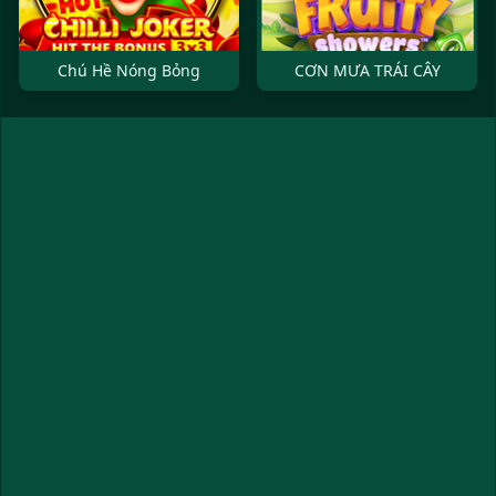
Chú Hề Nóng Bỏng
CƠN MƯA TRÁI CÂY