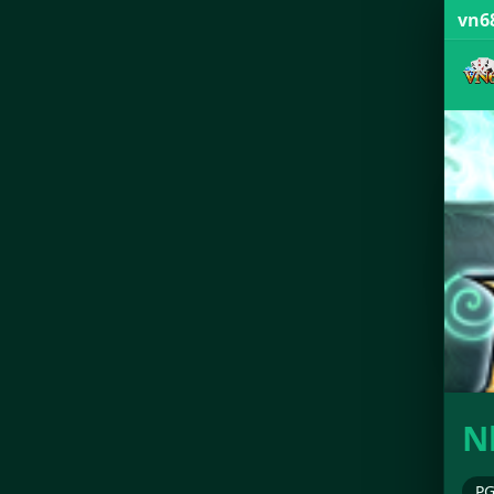
vn6
N
PG