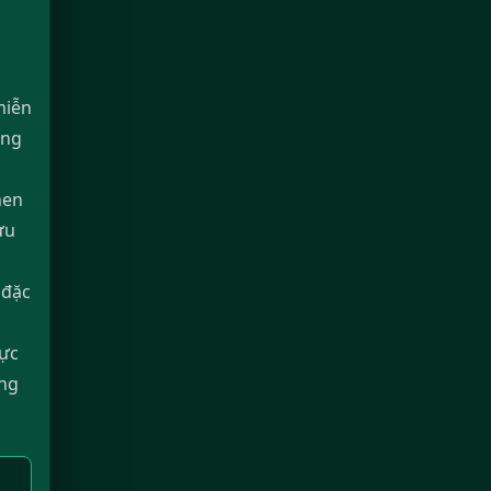
miễn
ong
hen
ưu
 đặc
rực
óng