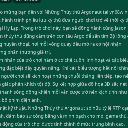
o mừng bạn đến với Những Thủy thủ Argonaut tại vn68win
 hành trình phiêu lưu kỳ thú đưa người chơi trở về thời kỳ 
ại Hy Lạp. Trong trò chơi này, bạn sẽ đồng hành cùng Jason
n thủy thủ dũng cảm trên con tàu Argo để săn tìm Bộ lông
g huyền thoại, nơi mỗi vòng quay đều mở ra cơ hội nhận
ng phần thưởng giá trị.
m nhấn của trò chơi nằm ở cơ chế cuộn linh hoạt và các biể
ng đặc biệt đầy quyền năng. Khi các biểu tượng kết nối chí
, người chơi sẽ kích hoạt những chuỗi thắng liên tiếp, tạo n
 giác phấn khích tột độ. Sự kết hợp giữa đồ họa 3D sắc nét
thanh sống động khiến mỗi ván cược trở nên kịch tính như
 bộ phim điện ảnh.
mặt kỹ thuật, Những Thủy thủ Argonaut sở hữu tỷ lệ RTP c
nh, đảm bảo sự công bằng và minh bạch cho mọi game thủ
n động của trò chơi được tinh chỉnh ở mức trung bình cao,