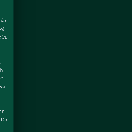
,
thần
 và
 cừu
u
nh
ên
 và
ạnh
. Độ