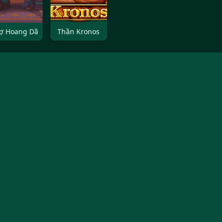
ợ Hoang Dã
Thần Kronos